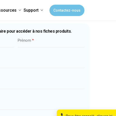
ssources
Support
Contactez-nous
ire pour accéder à nos fiches produits.
Prénom
*
Nom
Téléphone
Pour être rappelé, cliquez ici