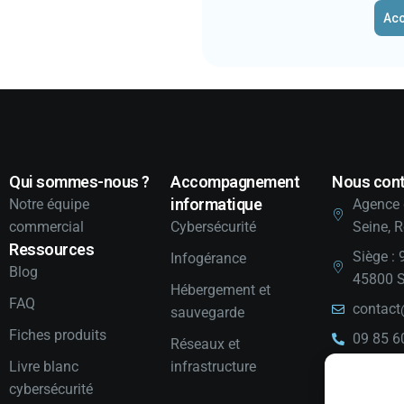
Acc
Qui sommes-nous ?
Accompagnement
Nous cont
informatique
Notre équipe
Agence 
commercial
Cybersécurité
Seine, 
Ressources
Siège : 
Infogérance
Blog
45800 S
Hébergement et
FAQ
contact
sauvegarde
Fiches produits
09 85 6
Réseaux et
Livre blanc
infrastructure
LinkedI
cybersécurité
Youtub