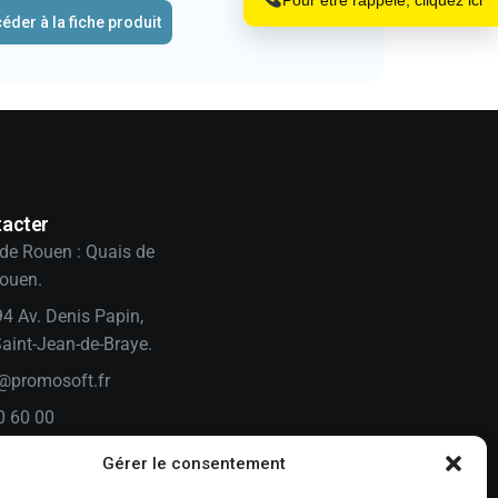
éder à la fiche produit
acter
de Rouen : Quais de
Rouen.
94 Av. Denis Papin,
aint-Jean-de-Braye.
@promosoft.fr
0 60 00
n
Gérer le consentement
e