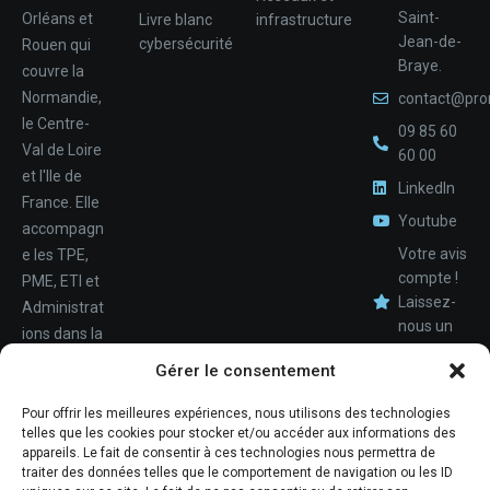
Saint-
Orléans et
Livre blanc
infrastructure
Jean-de-
cybersécurité
Rouen qui
Braye.
couvre la
Normandie,
contact@pro
le Centre-
09 85 60
Val de Loire
60 00
et l'Ile de
LinkedIn
France. Elle
Youtube
accompagn
Votre avis
e les TPE,
compte !
PME, ETI et
Laissez-
Administrat
nous un
ions dans la
avis.
Nom
conception,
Gérer le consentement
le
déploiemen
Pour offrir les meilleures expériences, nous utilisons des technologies
Téléphone
telles que les cookies pour stocker et/ou accéder aux informations des
t et la
appareils. Le fait de consentir à ces technologies nous permettra de
maintenan
traiter des données telles que le comportement de navigation ou les ID