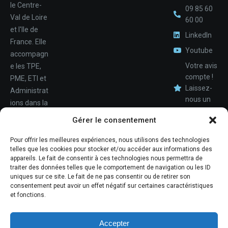
le Centre-
09 85 60
Val de Loire
60 00
et l'Ile de
LinkedIn
France. Elle
Youtube
accompagn
Votre avis
e les TPE,
compte !
PME, ETI et
Laissez-
Administrat
nous un
ions dans la
avis.
Nom
conception,
Gérer le consentement
le
déploiemen
Pour offrir les meilleures expériences, nous utilisons des technologies
Téléphone
telles que les cookies pour stocker et/ou accéder aux informations des
t et la
appareils. Le fait de consentir à ces technologies nous permettra de
maintenan
traiter des données telles que le comportement de navigation ou les ID
ce de leur
uniques sur ce site. Le fait de ne pas consentir ou de retirer son
consentement peut avoir un effet négatif sur certaines caractéristiques
système
et fonctions.
d'informati
ons.
Accepter