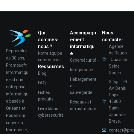
Qui
Accompagn
Nous
sommes-
ement
contacter
nous ?
informatiqu
Agence
Depuis plus
e
de Rouen
Notre équipe
de 30 ans,
: Quais de
commercial
Cybersécurité
Promosoft
Ressources
Seine,
Infogérance
informatiqu
Rouen.
Blog
Hébergement
e est une
Siège : 94
FAQ
et
entreprise
Av. Denis
Fiches
sauvegarde
informatiqu
Papin,
produits
e basée à
45800
Réseaux et
Saint-
Orléans et
Livre blanc
infrastructure
Jean-de-
cybersécurité
Rouen qui
Braye.
couvre la
Normandie,
contact@pro