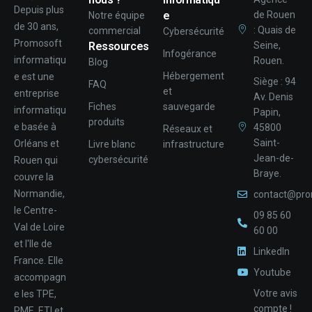
Depuis plus
e
de Rouen
Notre équipe
de 30 ans,
: Quais de
commercial
Cybersécurité
Promosoft
Ressources
Seine,
Infogérance
informatiqu
Rouen.
Blog
Hébergement
e est une
Siège : 94
FAQ
et
entreprise
Av. Denis
Fiches
sauvegarde
informatiqu
Papin,
produits
e basée à
45800
Réseaux et
Saint-
Orléans et
Livre blanc
infrastructure
Jean-de-
cybersécurité
Rouen qui
Braye.
couvre la
Normandie,
contact@pro
le Centre-
09 85 60
Val de Loire
60 00
et l'Ile de
LinkedIn
France. Elle
Youtube
accompagn
Votre avis
e les TPE,
compte !
PME, ETI et