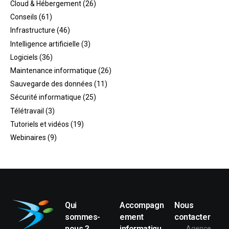
Cloud & Hébergement
(26)
Conseils
(61)
Infrastructure
(46)
Intelligence artificielle
(3)
Logiciels
(36)
Maintenance informatique
(26)
Sauvegarde des données
(11)
Sécurité informatique
(25)
Télétravail
(3)
Tutoriels et vidéos
(19)
Webinaires
(9)
Qui
Accompagn
Nous
sommes-
ement
contacter
nous ?
informatiqu
Agence