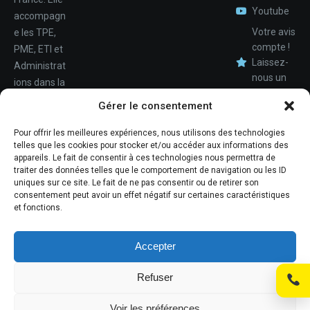
Youtube
accompagn
Votre avis
e les TPE,
compte !
PME, ETI et
Laissez-
Administrat
nous un
ions dans la
avis.
Nom
conception,
Gérer le consentement
le
déploiemen
Pour offrir les meilleures expériences, nous utilisons des technologies
Téléphone
telles que les cookies pour stocker et/ou accéder aux informations des
t et la
appareils. Le fait de consentir à ces technologies nous permettra de
maintenan
traiter des données telles que le comportement de navigation ou les ID
ce de leur
uniques sur ce site. Le fait de ne pas consentir ou de retirer son
consentement peut avoir un effet négatif sur certaines caractéristiques
système
et fonctions.
d'informati
ons.
Accepter
Refuser
© Promosoft Informatique
Voir les préférences