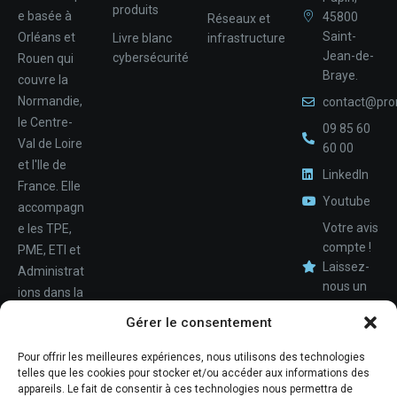
produits
e basée à
45800
Réseaux et
Saint-
Orléans et
Livre blanc
infrastructure
Jean-de-
cybersécurité
Rouen qui
Braye.
couvre la
Normandie,
contact@pro
le Centre-
09 85 60
Val de Loire
60 00
et l'Ile de
LinkedIn
France. Elle
Youtube
accompagn
Votre avis
e les TPE,
compte !
PME, ETI et
Laissez-
Administrat
nous un
ions dans la
avis.
Nom
conception,
Gérer le consentement
le
déploiemen
Pour offrir les meilleures expériences, nous utilisons des technologies
Téléphone
telles que les cookies pour stocker et/ou accéder aux informations des
t et la
appareils. Le fait de consentir à ces technologies nous permettra de