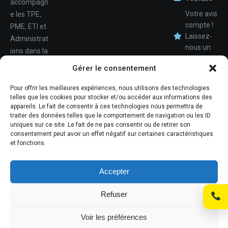
accompagn
Votre avis
e les TPE,
compte !
PME, ETI et
Laissez-
Administrat
nous un
ions dans la
avis.
Nom
conception,
Gérer le consentement
le
déploiemen
Pour offrir les meilleures expériences, nous utilisons des technologies
Téléphone
telles que les cookies pour stocker et/ou accéder aux informations des
t et la
appareils. Le fait de consentir à ces technologies nous permettra de
maintenan
traiter des données telles que le comportement de navigation ou les ID
ce de leur
uniques sur ce site. Le fait de ne pas consentir ou de retirer son
consentement peut avoir un effet négatif sur certaines caractéristiques
système
et fonctions.
d'informati
ons.
Accepter
Refuser
© Promosoft Informatique
Voir les préférences