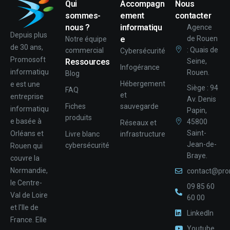
Qui
Accompagn
Nous
sommes-
ement
contacter
nous ?
informatiqu
Agence
Depuis plus
e
de Rouen
Notre équipe
de 30 ans,
: Quais de
commercial
Cybersécurité
Promosoft
Ressources
Seine,
Infogérance
informatiqu
Rouen.
Blog
Hébergement
e est une
Siège : 94
FAQ
et
entreprise
Av. Denis
Fiches
sauvegarde
informatiqu
Papin,
produits
e basée à
45800
Réseaux et
Saint-
Orléans et
Livre blanc
infrastructure
Jean-de-
cybersécurité
Rouen qui
Braye.
couvre la
Normandie,
contact@pro
le Centre-
09 85 60
Val de Loire
60 00
et l'Ile de
LinkedIn
France. Elle
Youtube