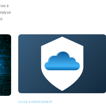
vise à
analyse
t.
CLOUD & HÉBERGEMENT