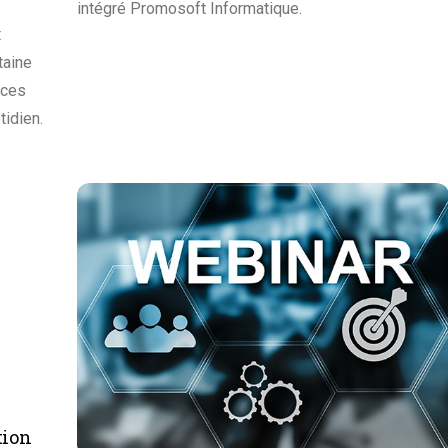
intégré Promosoft Informatique.
t
taine
uces
tidien.
tion