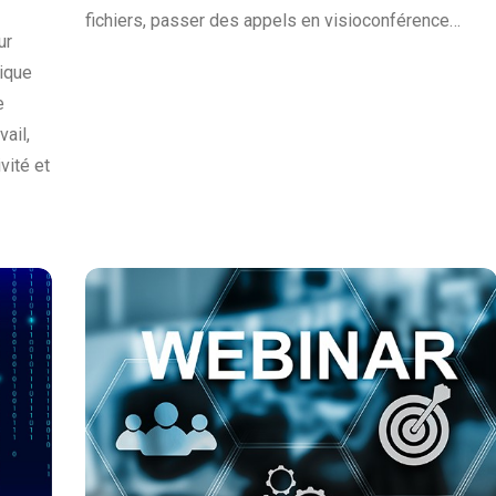
fichiers, passer des appels en visioconférence…
ur
oique
e
vail,
vité et