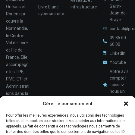
Réseaux et
Saint-
Orléans et
Livre blanc
infrastructure
Jean-de-
cybersécurité
Rouen qui
Braye.
couvre la
Normandie,
contact@pro
le Centre-
09 85 60
Val de Loire
60 00
et l'Ile de
LinkedIn
France. Elle
Youtube
accompagn
Votre avis
e les TPE,
compte !
PME, ETI et
Laissez-
Administrat
nous un
ions dans la
avis.
Nom
conception,
Gérer le consentement
le
déploiemen
Pour offrir les meilleures expériences, nous utilisons des technologies
Téléphone
telles que les cookies pour stocker et/ou accéder aux informations des
t et la
appareils. Le fait de consentir à ces technologies nous permettra de
maintenan
traiter des données telles que le comportement de navigation ou les ID