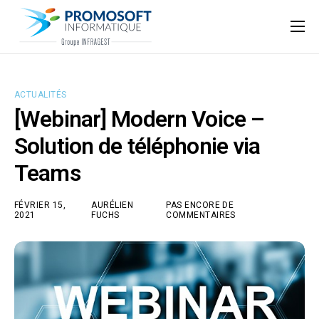
Qui sommes-nous ?
Accompagnement informatique
ACTUALITÉS
Nos ressources
[Webinar] Modern Voice –
Support
Solution de téléphonie via
Teams
FÉVRIER 15,
AURÉLIEN
PAS ENCORE DE
2021
FUCHS
COMMENTAIRES