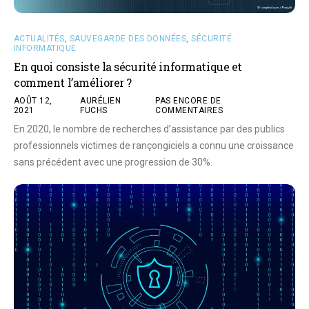
ACTUALITÉS
,
SAUVEGARDE DES DONNÉES
,
SÉCURITÉ
INFORMATIQUE
En quoi consiste la sécurité informatique et
comment l’améliorer ?
AOÛT 12,
AURÉLIEN
PAS ENCORE DE
2021
FUCHS
COMMENTAIRES
En 2020, le nombre de recherches d’assistance par des publics
professionnels victimes de rançongiciels a connu une croissance
sans précédent avec une progression de 30%.