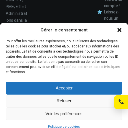
compte !
PME, ETI et
Laissez-
Administrat
nous un
ions dans la
avis.
Nom
conception,
Gérer le consentement
le
déploiemen
Pour offrir les meilleures expériences, nous utilisons des technologies
Téléphone
telles que les cookies pour stocker et/ou accéder aux informations des
t et la
appareils. Le fait de consentir à ces technologies nous permettra de
maintenan
traiter des données telles que le comportement de navigation ou les ID
ce de leur
uniques sur ce site. Le fait de ne pas consentir ou de retirer son
consentement peut avoir un effet négatif sur certaines caractéristiques
système
et fonctions.
d'informati
ons.
Accepter
Refuser
© Promosoft Informatique
Voir les préférences
Mentions légales
Politique de cookies
Politique de cookies