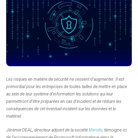
Les risques en matière de sécurité ne cessent d’augmenter. Il est
primordial pour les entreprises de toutes tailles de mettre en place
au sein de leur système d’information les solutions qui leur
permettront d’être préparées en cas d’incident et de réduire les
conséquences de cet éventuel incident sur les données et le
matériel.
Jérémie DEAL, directeur adjoint de la société
Marelle
, témoigne ici
de l’accompagnement de Promosoft Informatique dans la