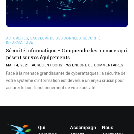
ACTUALITÉS
,
SAUVEGARDE DES DONNÉES
,
SÉCURITÉ
INFORMATIQUE
Sécurité informatique – Comprendre les menaces qui
pèsent sur vos équipements
MAI 14, 2021
AURÉLIEN FUCHS
PAS ENCORE DE COMMENTAIRES
Face à la menace grandissante de cyberattaques, la sécurité de
votre système d’information est devenue un enjeu crucial pour
assurer le bon fonctionnement de votre activité.
Qui
Accompagn
Nous