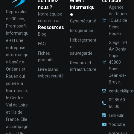
sommes-
ement
contacter
nous ?
informatiqu
Agence
Depuis plus
e
de Rouen
Notre équipe
de 30 ans,
: Quais de
commercial
Cybersécurité
Promosoft
Ressources
Seine,
Infogérance
informatiqu
Rouen.
Blog
Hébergement
e est une
Siège : 94
FAQ
et
entreprise
Av. Denis
Fiches
sauvegarde
informatiqu
Papin,
produits
e basée à
45800
Réseaux et
Saint-
Orléans et
Livre blanc
infrastructure
Jean-de-
cybersécurité
Rouen qui
Braye.
couvre la
Normandie,
contact@pro
le Centre-
09 85 60
Val de Loire
60 00
et l'Ile de
LinkedIn
France. Elle
Youtube
accompagn
Votre avis
e les TPE,