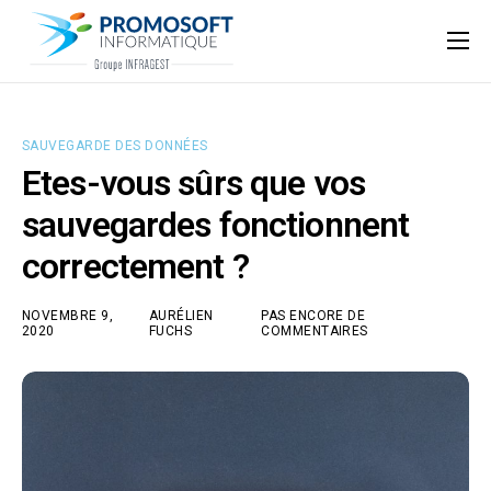
Qui sommes-nous ?
Accompagnement informatique
SAUVEGARDE DES DONNÉES
Nos ressources
Etes-vous sûrs que vos
Support
sauvegardes fonctionnent
correctement ?
NOVEMBRE 9,
AURÉLIEN
PAS ENCORE DE
2020
FUCHS
COMMENTAIRES