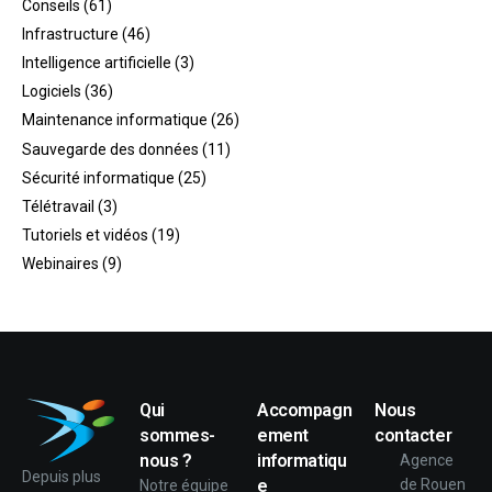
Conseils
(61)
Infrastructure
(46)
Intelligence artificielle
(3)
Logiciels
(36)
Maintenance informatique
(26)
Sauvegarde des données
(11)
Sécurité informatique
(25)
Télétravail
(3)
Tutoriels et vidéos
(19)
Webinaires
(9)
Qui
Accompagn
Nous
sommes-
ement
contacter
nous ?
informatiqu
Agence
Depuis plus
e
de Rouen
Notre équipe