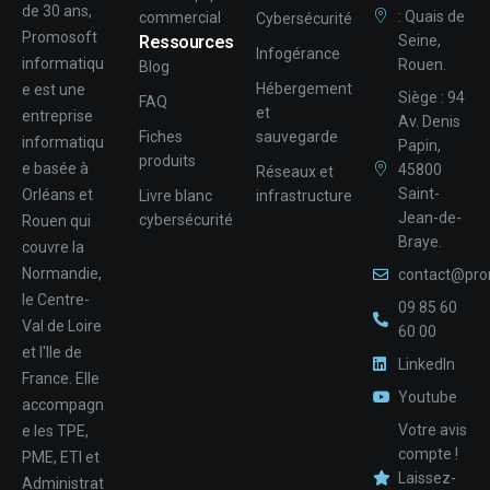
de 30 ans,
: Quais de
commercial
Cybersécurité
Promosoft
Ressources
Seine,
Infogérance
informatiqu
Rouen.
Blog
Hébergement
e est une
Siège : 94
FAQ
et
entreprise
Av. Denis
Fiches
sauvegarde
informatiqu
Papin,
produits
e basée à
45800
Réseaux et
Saint-
Orléans et
Livre blanc
infrastructure
Jean-de-
cybersécurité
Rouen qui
Braye.
couvre la
Normandie,
contact@pro
le Centre-
09 85 60
Val de Loire
60 00
et l'Ile de
LinkedIn
France. Elle
Youtube
accompagn
Votre avis
e les TPE,
compte !
PME, ETI et
Laissez-
Administrat