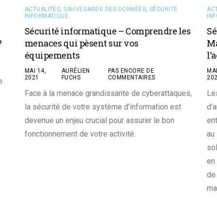
ACTUALITÉS
,
SAUVEGARDE DES DONNÉES
,
SÉCURITÉ
AC
INFORMATIQUE
IN
Sécurité informatique – Comprendre les
Sé
?
menaces qui pèsent sur vos
Ma
équipements
l’
MAI 14,
AURÉLIEN
PAS ENCORE DE
MA
2021
FUCHS
COMMENTAIRES
20
e
Face à la menace grandissante de cyberattaques,
Le
la sécurité de votre système d’information est
d’a
devenue un enjeu crucial pour assurer le bon
en
fonctionnement de votre activité.
au
so
en
de
mat