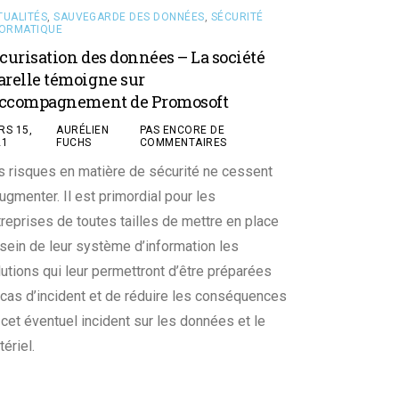
TUALITÉS
,
SAUVEGARDE DES DONNÉES
,
SÉCURITÉ
FORMATIQUE
curisation des données – La société
relle témoigne sur
accompagnement de Promosoft
RS 15,
AURÉLIEN
PAS ENCORE DE
21
FUCHS
COMMENTAIRES
s risques en matière de sécurité ne cessent
ugmenter. Il est primordial pour les
treprises de toutes tailles de mettre en place
 sein de leur système d’information les
lutions qui leur permettront d’être préparées
 cas d’incident et de réduire les conséquences
 cet éventuel incident sur les données et le
ériel.