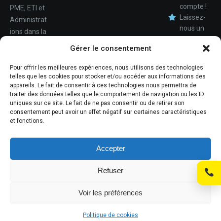
compte !
PME, ETI et
Laissez-
Administrat
nous un
ions dans la
avis.
Nom
conception,
Gérer le consentement
le
déploiemen
Pour offrir les meilleures expériences, nous utilisons des technologies
Téléphone
telles que les cookies pour stocker et/ou accéder aux informations des
t et la
appareils. Le fait de consentir à ces technologies nous permettra de
maintenan
traiter des données telles que le comportement de navigation ou les ID
ce de leur
uniques sur ce site. Le fait de ne pas consentir ou de retirer son
consentement peut avoir un effet négatif sur certaines caractéristiques
système
et fonctions.
d'informati
ons.
Accepter
Refuser
© Promosoft Informatique
Voir les préférences
Mentions légales
Politique de cookies
Politique de cookies