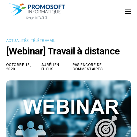
Qui sommes-nous ?
Accompagnement informatique
ACTUALITÉS
,
TÉLÉTRAVAIL
Nos ressources
[Webinar] Travail à distance
Support
OCTOBRE 15,
AURÉLIEN
PAS ENCORE DE
2020
FUCHS
COMMENTAIRES