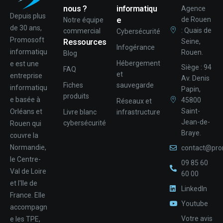
nous ?
informatiqu
Agence
Depuis plus
e
de Rouen
Notre équipe
de 30 ans,
: Quais de
commercial
Cybersécurité
Promosoft
Ressources
Seine,
Infogérance
informatiqu
Rouen.
Blog
Hébergement
e est une
Siège : 94
FAQ
et
entreprise
Av. Denis
Fiches
sauvegarde
informatiqu
Papin,
produits
e basée à
45800
Réseaux et
Saint-
Orléans et
Livre blanc
infrastructure
Jean-de-
cybersécurité
Rouen qui
Braye.
couvre la
Normandie,
contact@pro
le Centre-
09 85 60
Val de Loire
60 00
et l'Ile de
LinkedIn
France. Elle
Youtube
accompagn
Votre avis
e les TPE,