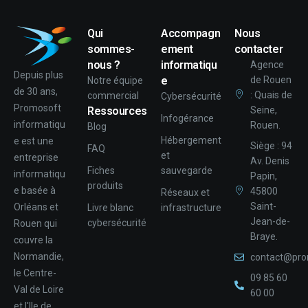
Qui
Accompagn
Nous
sommes-
ement
contacter
nous ?
informatiqu
Agence
Depuis plus
e
de Rouen
Notre équipe
de 30 ans,
: Quais de
commercial
Cybersécurité
Promosoft
Ressources
Seine,
Infogérance
informatiqu
Rouen.
Blog
Hébergement
e est une
Siège : 94
FAQ
et
entreprise
Av. Denis
Fiches
sauvegarde
informatiqu
Papin,
produits
e basée à
45800
Réseaux et
Saint-
Orléans et
Livre blanc
infrastructure
Jean-de-
cybersécurité
Rouen qui
Braye.
couvre la
Normandie,
contact@pro
le Centre-
09 85 60
Val de Loire
60 00
et l'Ile de