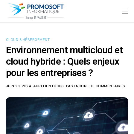
Qui sommes-nous ?
Accompagnement informatique
CLOUD & HÉBERGEMENT
Nos ressources
Environnement multicloud et
Support
cloud hybride : Quels enjeux
pour les entreprises ?
JUIN 28, 2024
AURÉLIEN FUCHS
PAS ENCORE DE COMMENTAIRES