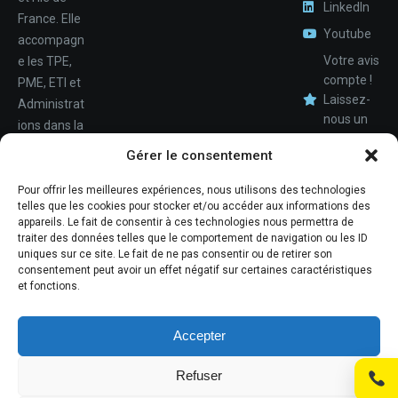
LinkedIn
France. Elle
Youtube
accompagn
Votre avis
e les TPE,
compte !
PME, ETI et
Laissez-
Administrat
nous un
ions dans la
avis.
Nom
conception,
Gérer le consentement
le
déploiemen
Pour offrir les meilleures expériences, nous utilisons des technologies
Téléphone
telles que les cookies pour stocker et/ou accéder aux informations des
t et la
appareils. Le fait de consentir à ces technologies nous permettra de
maintenan
traiter des données telles que le comportement de navigation ou les ID
ce de leur
uniques sur ce site. Le fait de ne pas consentir ou de retirer son
consentement peut avoir un effet négatif sur certaines caractéristiques
système
et fonctions.
d'informati
ons.
Accepter
Refuser