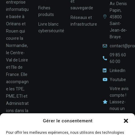
et
entreprise
Av. Denis
Fiches
sauvegarde
informatiqu
Papin,
produits
e basée à
45800
Réseaux et
Saint-
Orléans et
Livre blanc
infrastructure
Jean-de-
cybersécurité
Rouen qui
Braye.
couvre la
Normandie,
contact@pro
le Centre-
09 85 60
Val de Loire
60 00
et l'Ile de
LinkedIn
France. Elle
Youtube
accompagn
Votre avis
e les TPE,
compte !
PME, ETI et
Laissez-
Administrat
nous un
ions dans la
avis.
Nom
conception,
Gérer le consentement
le
déploiemen
Pour offrir les meilleures expériences, nous utilisons des technologies