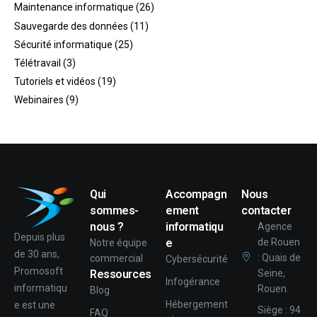
Maintenance informatique
(26)
Sauvegarde des données
(11)
Sécurité informatique
(25)
Télétravail
(3)
Tutoriels et vidéos
(19)
Webinaires
(9)
Qui
Accompagn
Nous
sommes-
ement
contacter
nous ?
informatiqu
Agence
Depuis plus
e
de Rouen
Notre équipe
de 30 ans,
: Quais de
commercial
Cybersécurité
Promosoft
Ressources
Seine,
Infogérance
informatiqu
Rouen.
Blog
Hébergement
e est une
Siège : 94
FAQ