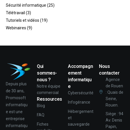
Sécurité informatique
(25)
Télétravail
(3)
Tutoriels et vidéos
(19)
Webinaires
(9)
Qui
Accompagn
Nous
sommes-
ement
contacter
nous ?
informatiqu
Agence
Depuis plus
e
de Rouen
Notre équipe
de 30 ans,
: Quais de
commercial
Cybersécurité
Promosoft
Ressources
Seine,
Infogérance
informatiqu
Rouen.
Blog
Hébergement
e est une
Siège : 94
FAQ
et
entreprise
Av. Denis
Fiches
sauvegarde
informatiqu
Papin,