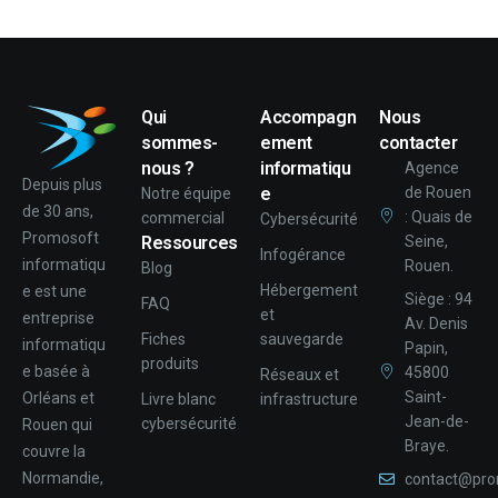
Qui
Accompagn
Nous
sommes-
ement
contacter
nous ?
informatiqu
Agence
Depuis plus
e
de Rouen
Notre équipe
de 30 ans,
: Quais de
commercial
Cybersécurité
Promosoft
Ressources
Seine,
Infogérance
informatiqu
Rouen.
Blog
Hébergement
e est une
Siège : 94
FAQ
et
entreprise
Av. Denis
Fiches
sauvegarde
informatiqu
Papin,
produits
e basée à
45800
Réseaux et
Saint-
Orléans et
Livre blanc
infrastructure
Jean-de-
cybersécurité
Rouen qui
Braye.
couvre la
Normandie,
contact@pro