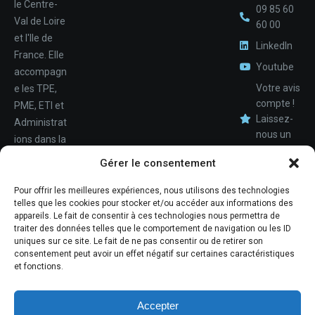
le Centre-
09 85 60
Val de Loire
60 00
et l'Ile de
LinkedIn
France. Elle
Youtube
accompagn
Votre avis
e les TPE,
compte !
PME, ETI et
Laissez-
Administrat
nous un
ions dans la
avis.
Nom
conception,
Gérer le consentement
le
déploiemen
Pour offrir les meilleures expériences, nous utilisons des technologies
Téléphone
telles que les cookies pour stocker et/ou accéder aux informations des
t et la
appareils. Le fait de consentir à ces technologies nous permettra de
maintenan
traiter des données telles que le comportement de navigation ou les ID
ce de leur
uniques sur ce site. Le fait de ne pas consentir ou de retirer son
consentement peut avoir un effet négatif sur certaines caractéristiques
système
et fonctions.
d'informati
ons.
Accepter