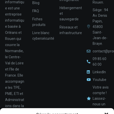
informatiqu
Rouen.
Blog
Hébergement
e est une
Siège : 94
FAQ
et
entreprise
Av. Denis
Fiches
sauvegarde
informatiqu
Papin,
produits
e basée à
45800
Réseaux et
Saint-
Orléans et
Livre blanc
infrastructure
Jean-de-
cybersécurité
Rouen qui
Braye.
couvre la
Normandie,
contact@pro
le Centre-
09 85 60
Val de Loire
60 00
et l'Ile de
LinkedIn
France. Elle
Youtube
accompagn
Votre avis
e les TPE,
compte !
PME, ETI et
Laissez-
Administrat
nous un
ions dans la
avis.
Nom
conception,