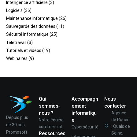
Intelligence artificielle
(3)
Logiciels
(36)
Maintenance informatique
(26)
Sauvegarde des données
(11)
Sécurité informatique
(25)
Télétravail
(3)
Tutoriels et vidéos
(19)
Webinaires
(9)
Qui
Accompagn
Nous
sommes-
ement
contacter
nous ?
informatiqu
Agence
Depuis plus
e
de Rouen
Notre équipe
de 30 ans,
: Quais de
commercial
Cybersécurité
Promosoft
Ressources
Seine,
Infogérance