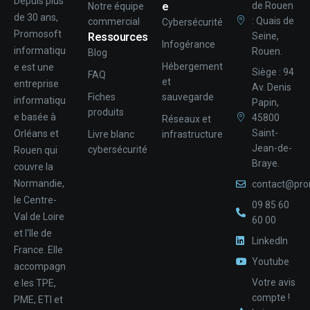
Depuis plus
e
de Rouen
Notre équipe
de 30 ans,
: Quais de
commercial
Cybersécurité
Promosoft
Ressources
Seine,
Infogérance
informatiqu
Rouen.
Blog
Hébergement
e est une
Siège : 94
FAQ
et
entreprise
Av. Denis
Fiches
sauvegarde
informatiqu
Papin,
produits
e basée à
45800
Réseaux et
Saint-
Orléans et
Livre blanc
infrastructure
Jean-de-
cybersécurité
Rouen qui
Braye.
couvre la
Normandie,
contact@pro
le Centre-
09 85 60
Val de Loire
60 00
et l'Ile de
LinkedIn
France. Elle
Youtube
accompagn
Votre avis
e les TPE,
compte !
PME, ETI et