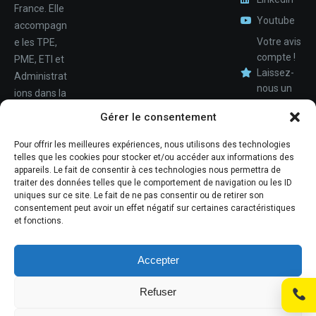
France. Elle
Youtube
accompagn
Votre avis
e les TPE,
compte !
PME, ETI et
Laissez-
Administrat
nous un
ions dans la
avis.
Nom
conception,
Gérer le consentement
le
déploiemen
Pour offrir les meilleures expériences, nous utilisons des technologies
Téléphone
telles que les cookies pour stocker et/ou accéder aux informations des
t et la
appareils. Le fait de consentir à ces technologies nous permettra de
maintenan
traiter des données telles que le comportement de navigation ou les ID
ce de leur
uniques sur ce site. Le fait de ne pas consentir ou de retirer son
consentement peut avoir un effet négatif sur certaines caractéristiques
système
et fonctions.
d'informati
ons.
Accepter
Refuser
© Promosoft Informatique