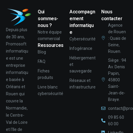
Qui
Accompagn
Nous
sommes-
ement
contacter
nous ?
informatiqu
Agence
Depuis plus
e
de Rouen
Notre équipe
de 30 ans,
: Quais de
commercial
Cybersécurité
Promosoft
Ressources
Seine,
Infogérance
informatiqu
Rouen.
Blog
Hébergement
e est une
Siège : 94
FAQ
et
entreprise
Av. Denis
Fiches
sauvegarde
informatiqu
Papin,
produits
e basée à
45800
Réseaux et
Saint-
Orléans et
Livre blanc
infrastructure
Jean-de-
cybersécurité
Rouen qui
Braye.
couvre la
Normandie,
contact@pro
le Centre-
09 85 60
Val de Loire
60 00
et l'Ile de
LinkedIn