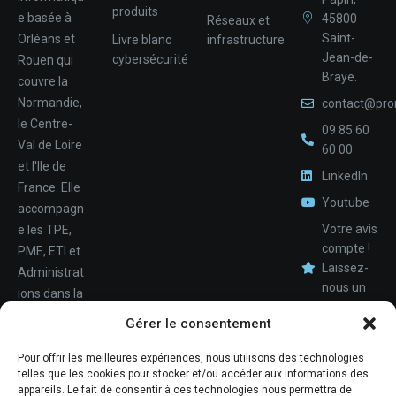
produits
e basée à
45800
Réseaux et
Saint-
Orléans et
Livre blanc
infrastructure
Jean-de-
cybersécurité
Rouen qui
Braye.
couvre la
Normandie,
contact@pro
le Centre-
09 85 60
Val de Loire
60 00
et l'Ile de
LinkedIn
France. Elle
Youtube
accompagn
Votre avis
e les TPE,
compte !
PME, ETI et
Laissez-
Administrat
nous un
ions dans la
avis.
Nom
conception,
Gérer le consentement
le
déploiemen
Pour offrir les meilleures expériences, nous utilisons des technologies
Téléphone
telles que les cookies pour stocker et/ou accéder aux informations des
t et la
appareils. Le fait de consentir à ces technologies nous permettra de