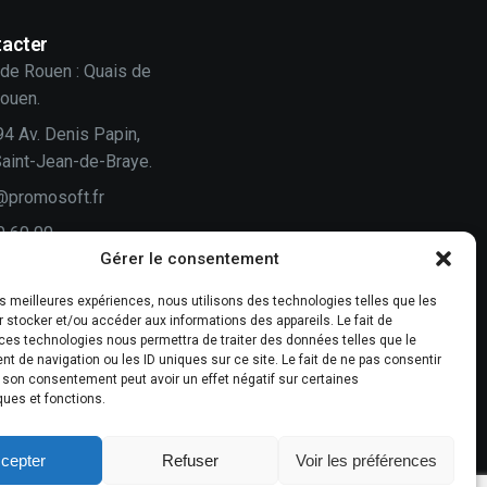
acter
de Rouen : Quais de
Rouen.
94 Av. Denis Papin,
aint-Jean-de-Braye.
@promosoft.fr
0 60 00
Gérer le consentement
n
les meilleures expériences, nous utilisons des technologies telles que les
 stocker et/ou accéder aux informations des appareils. Le fait de
vis compte !
ces technologies nous permettra de traiter des données telles que le
 de navigation ou les ID uniques sur ce site. Le fait de ne pas consentir
-nous un avis.
r son consentement peut avoir un effet négatif sur certaines
ques et fonctions.
cepter
Refuser
Voir les préférences