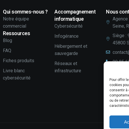
Qui sommes-nous ?
Accompagnement
Nous cont
informatique
Notre équipe
Agence 
commercial
Cybersécurité
Seine, 
Ressources
Siège : 
Infogérance
Blog
45800 S
Hébergement et
FAQ
contact
sauvegarde
Fiches produits
09 85 6
Réseaux et
Livre blanc
infrastructure
LinkedI
cybersécurité
Pour offrir 
Youtube
cookies pour
Votre a
consentir à 
comportement
Laissez
ou de retire
caractéristi
Ac