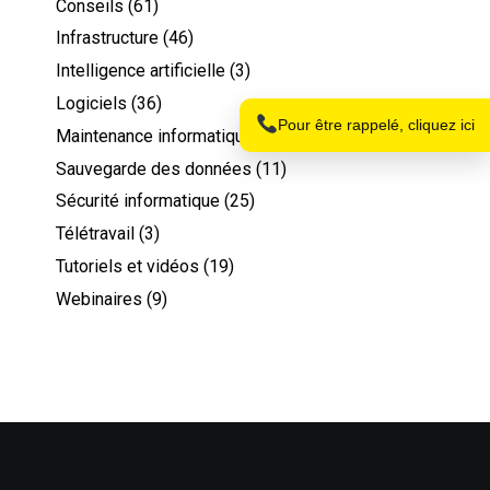
Conseils
(61)
Nom
Infrastructure
(46)
Intelligence artificielle
(3)
Logiciels
(36)
Téléphone
Pour être rappelé, cliquez ici
Maintenance informatique
(26)
Sauvegarde des données
(11)
Sécurité informatique
(25)
Télétravail
(3)
Tutoriels et vidéos
(19)
Webinaires
(9)