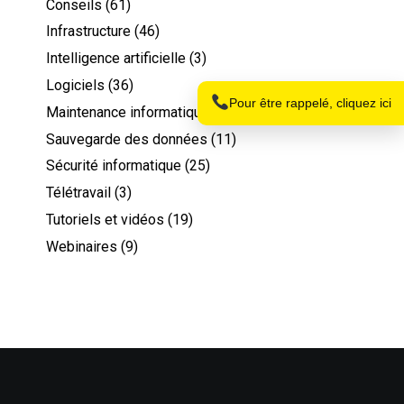
Conseils
(61)
Nom
Infrastructure
(46)
Intelligence artificielle
(3)
Logiciels
(36)
Téléphone
Pour être rappelé, cliquez ici
Maintenance informatique
(26)
Sauvegarde des données
(11)
Sécurité informatique
(25)
Télétravail
(3)
Tutoriels et vidéos
(19)
Webinaires
(9)