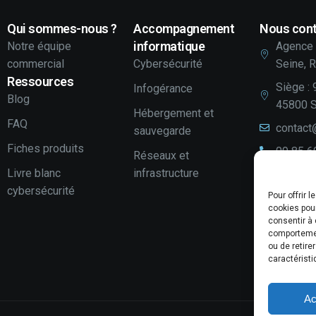
Qui sommes-nous ?
Accompagnement
Nous cont
informatique
Notre équipe
Agence 
commercial
Cybersécurité
Seine, 
Ressources
Siège : 
Infogérance
Blog
45800 S
Hébergement et
FAQ
contact
sauvegarde
Fiches produits
09 85 6
Réseaux et
Livre blanc
infrastructure
LinkedI
cybersécurité
Pour offrir 
Youtube
cookies pour
Votre a
consentir à 
comportement
Laissez
ou de retire
caractéristi
Ac