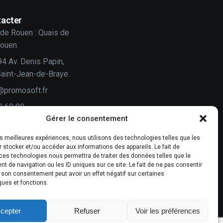
acter
de Rouen : Quais de
Rouen.
94 Av. Denis Papin,
aint-Jean-de-Braye.
@promosoft.fr
0 60 00
Gérer le consentement
n
les meilleures expériences, nous utilisons des technologies telles que les
 stocker et/ou accéder aux informations des appareils. Le fait de
vis compte !
ces technologies nous permettra de traiter des données telles que le
 de navigation ou les ID uniques sur ce site. Le fait de ne pas consentir
-nous un avis.
r son consentement peut avoir un effet négatif sur certaines
ques et fonctions.
cepter
Refuser
Voir les préférences