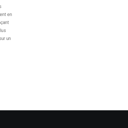
s
ent en
açant
plus
sur un