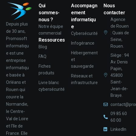
Qui
Accompagn
Nous
sommes-
ement
contacter
nous ?
informatiqu
Agence
Depuis plus
e
de Rouen
Notre équipe
de 30 ans,
: Quais de
commercial
Cybersécurité
Promosoft
Ressources
Seine,
Infogérance
informatiqu
Rouen.
Blog
Hébergement
e est une
Siège : 94
FAQ
et
entreprise
Av. Denis
Fiches
sauvegarde
informatiqu
Papin,
produits
e basée à
45800
Réseaux et
Saint-
Orléans et
Livre blanc
infrastructure
Jean-de-
cybersécurité
Rouen qui
Braye.
couvre la
Normandie,
contact@pro
le Centre-
09 85 60
Val de Loire
60 00
et l'Ile de
LinkedIn
France. Elle