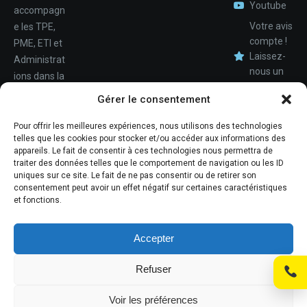
Youtube
accompagn
Votre avis
e les TPE,
compte !
PME, ETI et
Laissez-
Administrat
nous un
ions dans la
avis.
Nom
conception,
Gérer le consentement
le
déploiemen
Pour offrir les meilleures expériences, nous utilisons des technologies
Téléphone
telles que les cookies pour stocker et/ou accéder aux informations des
t et la
appareils. Le fait de consentir à ces technologies nous permettra de
maintenan
traiter des données telles que le comportement de navigation ou les ID
ce de leur
uniques sur ce site. Le fait de ne pas consentir ou de retirer son
consentement peut avoir un effet négatif sur certaines caractéristiques
système
et fonctions.
d'informati
ons.
Accepter
Refuser
© Promosoft Informatique
Voir les préférences