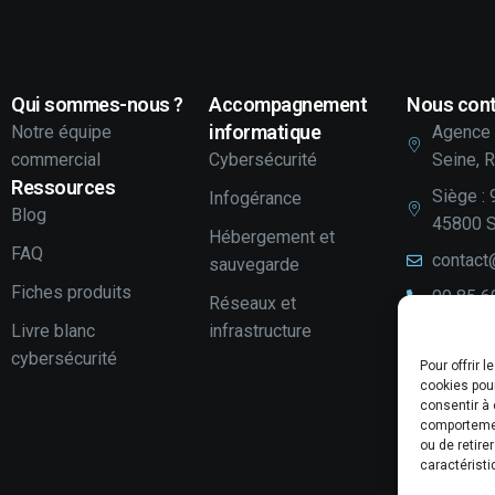
Qui sommes-nous ?
Accompagnement
Nous cont
informatique
Notre équipe
Agence 
commercial
Cybersécurité
Seine, 
Ressources
Siège : 
Infogérance
Blog
45800 S
Hébergement et
FAQ
contact
sauvegarde
Fiches produits
09 85 6
Réseaux et
Livre blanc
infrastructure
LinkedI
cybersécurité
Pour offrir 
Youtube
cookies pour
Votre a
consentir à 
comportement
Laissez
ou de retire
caractéristi