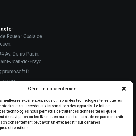
acter
de Rouen : Quais de
Rouen.
94 Av. Denis Papin,
aint-Jean-de-Braye.
@promosoft.fr
0 60 00
Gérer le consentement
n
les meilleures expériences, nous utilisons des technologies telles que les
 stocker et/ou accéder aux informations des appareils. Le fait de
vis compte !
ces technologies nous permettra de traiter des données telles que le
 de navigation ou les ID uniques sur ce site. Le fait de ne pas consentir
-nous un avis.
r son consentement peut avoir un effet négatif sur certaines
ques et fonctions.