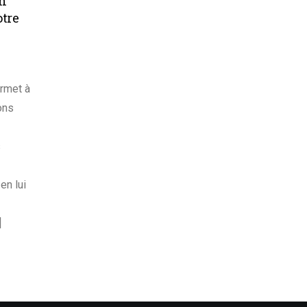
on
otre
ermet à
ons
s
en lui
]