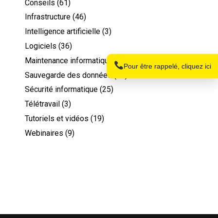
Conseils
(61)
Infrastructure
(46)
Nom
Intelligence artificielle
(3)
Logiciels
(36)
Maintenance informatique
(26)
Téléphone
Pour être rappelé, cliquez ici
Sauvegarde des données
(11)
Sécurité informatique
(25)
Télétravail
(3)
Tutoriels et vidéos
(19)
Webinaires
(9)