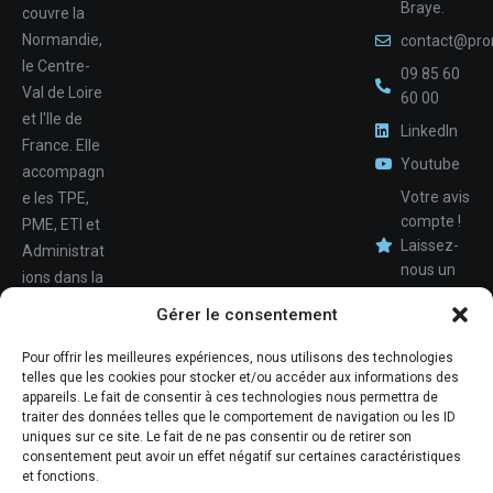
Braye.
couvre la
Normandie,
contact@pro
le Centre-
09 85 60
Val de Loire
60 00
et l'Ile de
LinkedIn
France. Elle
Youtube
accompagn
Votre avis
e les TPE,
compte !
PME, ETI et
Laissez-
Administrat
nous un
ions dans la
avis.
Nom
conception,
Gérer le consentement
le
déploiemen
Pour offrir les meilleures expériences, nous utilisons des technologies
Téléphone
telles que les cookies pour stocker et/ou accéder aux informations des
t et la
appareils. Le fait de consentir à ces technologies nous permettra de
maintenan
traiter des données telles que le comportement de navigation ou les ID
ce de leur
uniques sur ce site. Le fait de ne pas consentir ou de retirer son
consentement peut avoir un effet négatif sur certaines caractéristiques
système
et fonctions.
d'informati