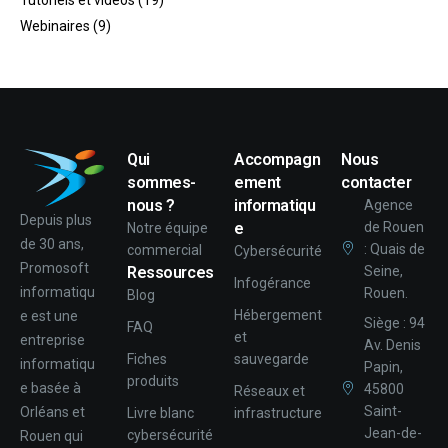
Tutoriels et vidéos
(19)
Webinaires
(9)
Qui
Accompagn
Nous
sommes-
ement
contacter
nous ?
informatiqu
Agence
Depuis plus
e
de Rouen
Notre équipe
de 30 ans,
: Quais de
commercial
Cybersécurité
Promosoft
Ressources
Seine,
Infogérance
informatiqu
Rouen.
Blog
Hébergement
e est une
Siège : 94
FAQ
et
entreprise
Av. Denis
Fiches
sauvegarde
informatiqu
Papin,
produits
e basée à
45800
Réseaux et
Saint-
Orléans et
Livre blanc
infrastructure
Jean-de-
cybersécurité
Rouen qui