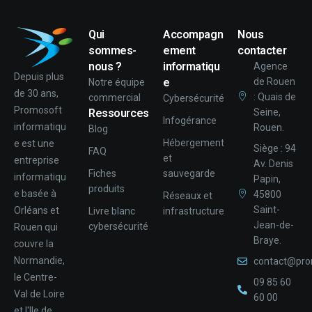
Qui
Accompagn
Nous
sommes-
ement
contacter
nous ?
informatiqu
Agence
Depuis plus
e
de Rouen
Notre équipe
de 30 ans,
: Quais de
commercial
Cybersécurité
Promosoft
Ressources
Seine,
Infogérance
informatiqu
Rouen.
Blog
Hébergement
e est une
Siège : 94
FAQ
et
entreprise
Av. Denis
Fiches
sauvegarde
informatiqu
Papin,
produits
e basée à
45800
Réseaux et
Saint-
Orléans et
Livre blanc
infrastructure
Jean-de-
cybersécurité
Rouen qui
Braye.
couvre la
Normandie,
contact@pro
le Centre-
09 85 60
Val de Loire
60 00
et l'Ile de