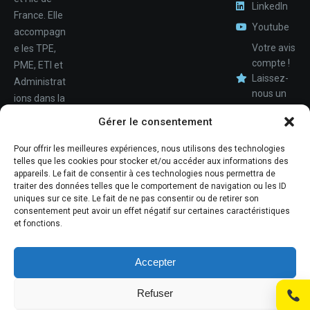
LinkedIn
France. Elle
Youtube
accompagn
Votre avis
e les TPE,
compte !
PME, ETI et
Laissez-
Administrat
nous un
ions dans la
avis.
Nom
conception,
Gérer le consentement
le
déploiemen
Pour offrir les meilleures expériences, nous utilisons des technologies
Téléphone
telles que les cookies pour stocker et/ou accéder aux informations des
t et la
appareils. Le fait de consentir à ces technologies nous permettra de
maintenan
traiter des données telles que le comportement de navigation ou les ID
ce de leur
uniques sur ce site. Le fait de ne pas consentir ou de retirer son
consentement peut avoir un effet négatif sur certaines caractéristiques
système
et fonctions.
d'informati
ons.
Accepter
Refuser