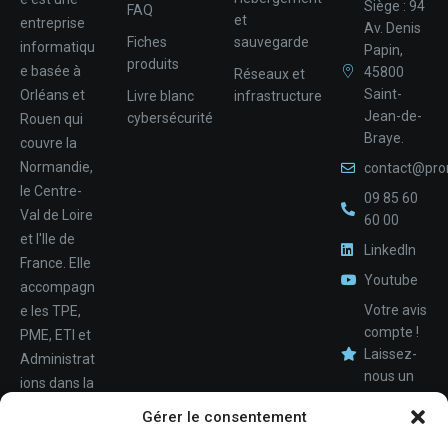
Siège : 94
FAQ
et
entreprise
Av. Denis
Fiches
sauvegarde
informatiqu
Papin,
produits
e basée à
45800
Réseaux et
Saint-
Orléans et
Livre blanc
infrastructure
Jean-de-
cybersécurité
Rouen qui
Braye.
couvre la
Normandie,
contact@pro
le Centre-
09 85 60
Val de Loire
60 00
et l'Ile de
LinkedIn
France. Elle
Youtube
accompagn
Votre avis
e les TPE,
compte !
PME, ETI et
Laissez-
Administrat
nous un
ions dans la
avis.
Nom
conception,
Gérer le consentement
le