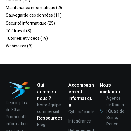
Logiciels
(36)
Maintenance informatique
(26)
Sauvegarde des données
(11)
Sécurité informatique
(25)
Télétravail
(3)
Tutoriels et vidéos
(19)
Webinaires
(9)
Qui
Accompagn
Nous
sommes-
ement
contacter
nous ?
informatiqu
Agence
Depuis plus
e
de Rouen
Notre équipe
de 30 ans,
: Quais de
commercial
Cybersécurité
Promosoft
Ressources
Seine,
Infogérance
informatiqu
Rouen.
Blog
Hébergement
e est une