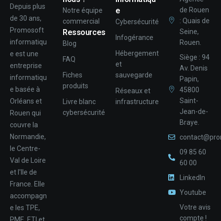
Depuis plus
e
de Rouen
Notre équipe
de 30 ans,
: Quais de
commercial
Cybersécurité
Promosoft
Ressources
Seine,
Infogérance
informatiqu
Rouen.
Blog
Hébergement
e est une
Siège : 94
FAQ
et
entreprise
Av. Denis
Fiches
sauvegarde
informatiqu
Papin,
produits
e basée à
45800
Réseaux et
Saint-
Orléans et
Livre blanc
infrastructure
Jean-de-
cybersécurité
Rouen qui
Braye.
couvre la
Normandie,
contact@pro
le Centre-
09 85 60
Val de Loire
60 00
et l'Ile de
LinkedIn
France. Elle
Youtube
accompagn
Votre avis
e les TPE,
compte !
PME, ETI et