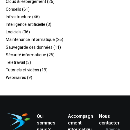
Cloud & Hébergement
(26)
Conseils
(61)
Infrastructure
(46)
Intelligence artificielle
(3)
Logiciels
(36)
Maintenance informatique
(26)
Sauvegarde des données
(11)
Sécurité informatique
(25)
Télétravail
(3)
Tutoriels et vidéos
(19)
Webinaires
(9)
Qui
Accompagn
Nous
sommes-
ement
contacter
nous ?
informatiqu
Agence