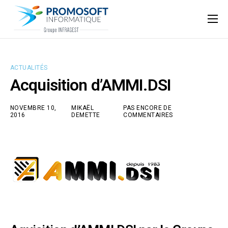
Qui sommes-nous ?
Accompagnement informatique
ACTUALITÉS
Nos ressources
Acquisition d’AMMI.DSI
Support
NOVEMBRE 10,
MIKAËL
PAS ENCORE DE
2016
DEMETTE
COMMENTAIRES