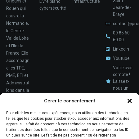
Saint-
Orléans et
Livre blanc
infrastructure
Jean-de-
cybersécurité
Rouen qui
Braye.
couvre la
Normandie,
contact@pro
le Centre-
09 85 60
Val de Loire
60 00
et l'Ile de
LinkedIn
France. Elle
Youtube
accompagn
Votre avis
e les TPE,
compte !
PME, ETI et
Laissez-
Administrat
nous un
ions dans la
avis.
Nom
conception,
Gérer le consentement
le
déploiemen
Pour offrir les meilleures expériences, nous utilisons des technologies
Téléphone
telles que les cookies pour stocker et/ou accéder aux informations des
t et la
appareils. Le fait de consentir à ces technologies nous permettra de
maintenan
traiter des données telles que le comportement de navigation ou les ID
ce de leur
uniques sur ce site. Le fait de ne pas consentir ou de retirer son