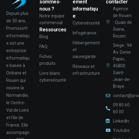
sommes-
ement
contacter
nous ?
informatiqu
Agence
Depuis plus
e
de Rouen
Notre équipe
de 30 ans,
: Quais de
commercial
Cybersécurité
Promosoft
Ressources
Seine,
Infogérance
informatiqu
Rouen.
Blog
Hébergement
e est une
Siège : 94
FAQ
et
entreprise
Av. Denis
Fiches
sauvegarde
informatiqu
Papin,
produits
e basée à
45800
Réseaux et
Saint-
Orléans et
Livre blanc
infrastructure
Jean-de-
cybersécurité
Rouen qui
Braye.
couvre la
Normandie,
contact@pro
le Centre-
09 85 60
Val de Loire
60 00
et l'Ile de
LinkedIn
France. Elle
Youtube
accompagn