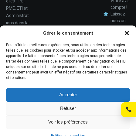
Votre avis
e les TPE,
compte !
PME, ETI et
Laissez-
Administrat
nous un
ions dans la
avis.
Nom
conception,
Gérer le consentement
le
déploiemen
Pour offrir les meilleures expériences, nous utilisons des technologies
Téléphone
telles que les cookies pour stocker et/ou accéder aux informations des
t et la
appareils. Le fait de consentir à ces technologies nous permettra de
maintenan
traiter des données telles que le comportement de navigation ou les ID
ce de leur
uniques sur ce site. Le fait de ne pas consentir ou de retirer son
consentement peut avoir un effet négatif sur certaines caractéristiques
système
et fonctions.
d'informati
ons.
Accepter
Refuser
© Promosoft Informatique
Voir les préférences
Mentions légales
Politique de cookies
Politique de cookies