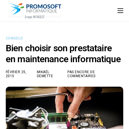
Qui sommes-nous ?
Accompagnement informatique
CONSEILS
Nos ressources
Bien choisir son prestataire
Support
en maintenance informatique
FÉVRIER 25,
MIKAËL
PAS ENCORE DE
2015
DEMETTE
COMMENTAIRES