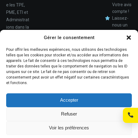
Votre avis
e les TPE,
compte !
PME, ETI et
Laissez-
Administrat
nous un
ions dans la
avis.
Nom
conception,
Gérer le consentement
le
déploiemen
Pour offrir les meilleures expériences, nous utilisons des technologies
Téléphone
telles que les cookies pour stocker et/ou accéder aux informations des
t et la
appareils. Le fait de consentir à ces technologies nous permettra de
maintenan
traiter des données telles que le comportement de navigation ou les ID
ce de leur
uniques sur ce site. Le fait de ne pas consentir ou de retirer son
consentement peut avoir un effet négatif sur certaines caractéristiques
système
et fonctions.
d'informati
ons.
Accepter
Refuser
© Promosoft Informatique
Voir les préférences
Mentions légales
Politique de cookies