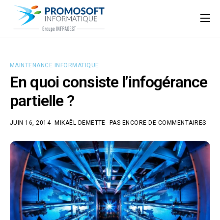
Qui sommes-nous ?
Accompagnement informatique
MAINTENANCE INFORMATIQUE
Nos ressources
En quoi consiste l’infogérance
Support
partielle ?
JUIN 16, 2014
MIKAËL DEMETTE
PAS ENCORE DE COMMENTAIRES