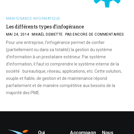
MAINTENANCE INFORMATIQUE
Les différents types d’infogérance
MAI 24, 2014
MIKAËL DEMETTE
PAS ENCORE DE COMMENTAIRES
Pour une entreprise, l’infogérance permet de confier
(partiellement ou dans sa totalité) la gestion du système
d’information à un prestataire extérieur. Par système
d’information, il faut ici comprendre le système interne de la
société : bureautique, réseau, applications, etc. Cette solution,
souple et fiable, de gestion et de maintenance répond
parfaitement et de manière compétitive aux besoins de la
majorité des PME.
Qui
Accompagn
Nous