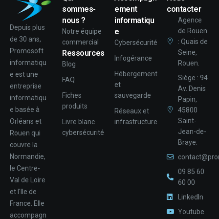
sommes-
ement
contacter
nous ?
informatiqu
Agence
Depuis plus
e
de Rouen
Notre équipe
de 30 ans,
: Quais de
commercial
Cybersécurité
Promosoft
Ressources
Seine,
Infogérance
informatiqu
Rouen.
Blog
Hébergement
e est une
Siège : 94
FAQ
et
entreprise
Av. Denis
Fiches
sauvegarde
informatiqu
Papin,
produits
e basée à
45800
Réseaux et
Saint-
Orléans et
Livre blanc
infrastructure
Jean-de-
cybersécurité
Rouen qui
Braye.
couvre la
Normandie,
contact@pro
le Centre-
09 85 60
Val de Loire
60 00
et l'Ile de
LinkedIn
France. Elle
Youtube
accompagn