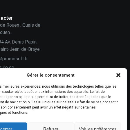
acter
de Rouen : Quais de
Rouen.
94 Av. Denis Papin,
aint-Jean-de-Braye.
@promosoft.fr
0 60 00
Gérer le consentement
n
les meilleures expériences, nous utilisons des technologies telles que les
 stocker et/ou accéder aux informations des appareils. Le fait de
vis compte !
ces technologies nous permettra de traiter des données telles que le
 de navigation ou les ID uniques sur ce site. Le fait de ne pas consentir
-nous un avis.
r son consentement peut avoir un effet négatif sur certaines
ques et fonctions.
cepter
Refuser
Voir les préférences