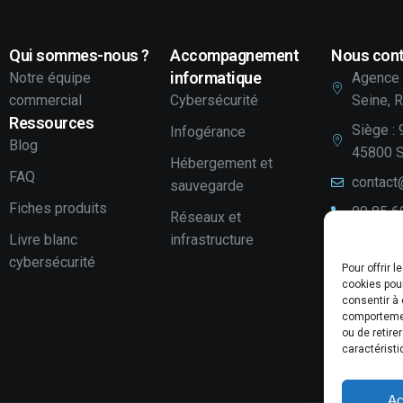
Qui sommes-nous ?
Accompagnement
Nous cont
informatique
Notre équipe
Agence 
commercial
Cybersécurité
Seine, 
Ressources
Siège : 
Infogérance
Blog
45800 S
Hébergement et
FAQ
contact
sauvegarde
Fiches produits
09 85 6
Réseaux et
Livre blanc
infrastructure
LinkedI
cybersécurité
Pour offrir 
Youtube
cookies pour
Votre a
consentir à 
comportement
Laissez
ou de retire
caractéristi
Ac