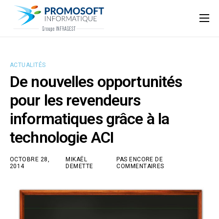
Qui sommes-nous ?
Accompagnement informatique
ACTUALITÉS
Nos ressources
De nouvelles opportunités
Support
pour les revendeurs
informatiques grâce à la
technologie ACI
OCTOBRE 28,
MIKAËL
PAS ENCORE DE
2014
DEMETTE
COMMENTAIRES