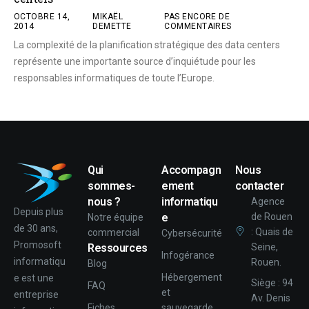
OCTOBRE 14,
MIKAËL
PAS ENCORE DE
2014
DEMETTE
COMMENTAIRES
La complexité de la planification stratégique des data centers
représente une importante source d’inquiétude pour les
responsables informatiques de toute l’Europe.
Qui
Accompagn
Nous
sommes-
ement
contacter
nous ?
informatiqu
Agence
Depuis plus
e
de Rouen
Notre équipe
de 30 ans,
: Quais de
commercial
Cybersécurité
Promosoft
Ressources
Seine,
Infogérance
informatiqu
Rouen.
Blog
Hébergement
e est une
Siège : 94
FAQ
et
entreprise
Av. Denis
Fiches
sauvegarde