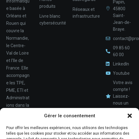
informatiqu
Papin,
produits
e basée à
45800
Réseaux et
Saint-
Orléans et
Livre blanc
infrastructure
Jean-de-
cybersécurité
Rouen qui
Braye.
couvre la
Normandie,
contact@pro
le Centre-
09 85 60
Val de Loire
60 00
et l'Ile de
LinkedIn
France. Elle
Youtube
accompagn
Votre avis
e les TPE,
compte !
PME, ETI et
Laissez-
Administrat
nous un
ions dans la
avis.
Nom
conception,
Gérer le consentement
le
déploiemen
Pour offrir les meilleures expériences, nous utilisons des technologies
Téléphone
telles que les cookies pour stocker et/ou accéder aux informations des
t et la
appareils. Le fait de consentir à ces technologies nous permettra de