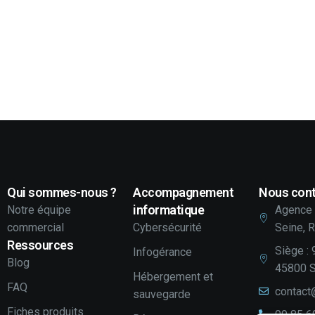
Qui sommes-nous ?
Accompagnement
Nous cont
informatique
Notre équipe
Agence 
commercial
Cybersécurité
Seine, 
Ressources
Siège : 
Infogérance
Blog
45800 S
Hébergement et
FAQ
contact
sauvegarde
Fiches produits
09 85 6