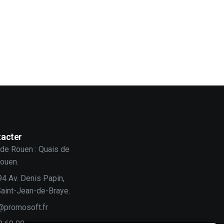
acter
de Rouen : Quais de
Rouen.
94 Av. Denis Papin,
aint-Jean-de-Braye.
@promosoft.fr
0 60 00