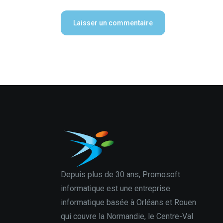
Depuis plus de 30 ans, Promosoft
informatique est une entreprise
informatique basée à Orléans et Rouen
qui couvre la Normandie, le Centre-Val