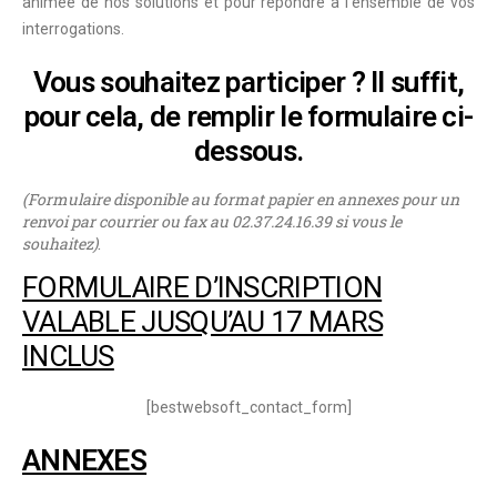
animée de nos solutions et pour répondre à l’ensemble de vos
interrogations.
Vous souhaitez participer ? Il suffit,
pour cela, de remplir le formulaire ci-
dessous.
(Formulaire disponible au format papier en annexes pour un
renvoi par courrier ou fax au 02.37.24.16.39 si vous le
souhaitez)
.
FORMULAIRE D’INSCRIPTION
VALABLE JUSQU’AU 17 MARS
INCLUS
[bestwebsoft_contact_form]
ANNEXES