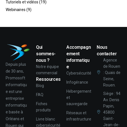
Tutoriels et vidéos
(19)
Webinaires
(9)
Qui
Accompagn
Nous
sommes-
ement
contacter
nous ?
informatiqu
Agence
Depuis plus
e
de Rouen
Notre équipe
de 30 ans,
: Quais de
commercial
Cybersécurité
Promosoft
Ressources
Seine,
Infogérance
informatiqu
Rouen.
Blog
Hébergement
e est une
Siège : 94
FAQ
et
entreprise
Av. Denis
Fiches
sauvegarde
informatiqu
Papin,
produits
e basée à
45800
Réseaux et
Saint-
Orléans et
Livre blanc
infrastructure
Jean-de-
cybersécurité
Rouen qui