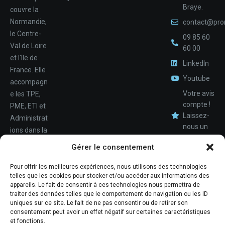
Braye.
couvre la
Normandie,
contact@pro
le Centre-
09 85 60
Val de Loire
60 00
et l'Ile de
LinkedIn
France. Elle
Youtube
accompagn
Votre avis
e les TPE,
compte !
PME, ETI et
Laissez-
Administrat
nous un
ions dans la
avis.
Nom
conception,
Gérer le consentement
le
déploiemen
Pour offrir les meilleures expériences, nous utilisons des technologies
Téléphone
telles que les cookies pour stocker et/ou accéder aux informations des
t et la
appareils. Le fait de consentir à ces technologies nous permettra de
maintenan
traiter des données telles que le comportement de navigation ou les ID
ce de leur
uniques sur ce site. Le fait de ne pas consentir ou de retirer son
consentement peut avoir un effet négatif sur certaines caractéristiques
système
et fonctions.