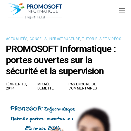
Qui sommes-nous ?
Accompagnement informatique
ACTUALITÉS
,
CONSEILS
,
INFRASTRUCTURE
,
TUTORIELS ET VIDÉOS
Nos ressources
PROMOSOFT Informatique :
Support
portes ouvertes sur la
sécurité et la supervision
FÉVRIER 13,
MIKAËL
PAS ENCORE DE
2014
DEMETTE
COMMENTAIRES