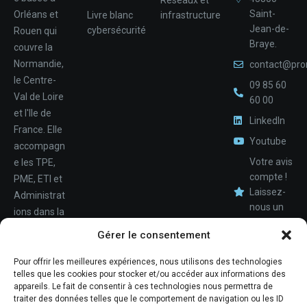
Saint-
Orléans et
Livre blanc
infrastructure
Jean-de-
cybersécurité
Rouen qui
Braye.
couvre la
Normandie,
contact@pro
le Centre-
09 85 60
Val de Loire
60 00
et l'Ile de
LinkedIn
France. Elle
Youtube
accompagn
Votre avis
e les TPE,
compte !
PME, ETI et
Laissez-
Administrat
nous un
ions dans la
avis.
Nom
conception,
Gérer le consentement
le
déploiemen
Pour offrir les meilleures expériences, nous utilisons des technologies
Téléphone
telles que les cookies pour stocker et/ou accéder aux informations des
t et la
appareils. Le fait de consentir à ces technologies nous permettra de
maintenan
traiter des données telles que le comportement de navigation ou les ID