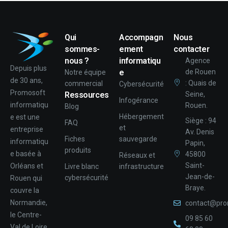
Qui
Accompagn
Nous
sommes-
ement
contacter
nous ?
informatiqu
Agence
Depuis plus
e
de Rouen
Notre équipe
de 30 ans,
: Quais de
commercial
Cybersécurité
Promosoft
Ressources
Seine,
Infogérance
informatiqu
Rouen.
Blog
Hébergement
e est une
Siège : 94
FAQ
et
entreprise
Av. Denis
Fiches
sauvegarde
informatiqu
Papin,
produits
e basée à
45800
Réseaux et
Saint-
Orléans et
Livre blanc
infrastructure
Jean-de-
cybersécurité
Rouen qui
Braye.
couvre la
Normandie,
contact@pro
le Centre-
09 85 60
Val de Loire