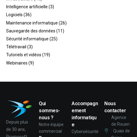
Intelligence artificielle
(3)
Logiciels
(36)
Maintenance informatique
(26)
Sauvegarde des données
(11)
Sécurité informatique
(25)
Télétravail
(3)
Tutoriels et vidéos
(19)
Webinaires
(9)
Qui
Accompagn
Nous
sommes-
ement
contacter
nous ?
informatiqu
Agence
Depuis plus
e
de Rouen
Notre équipe
de 30 ans,
: Quais de
commercial
Cybersécurité
Promosoft