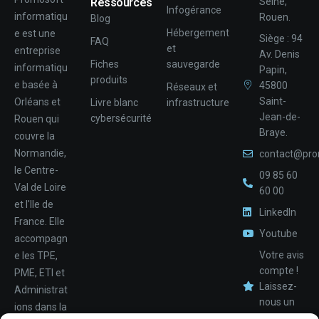
Ressources
Seine,
Infogérance
informatiqu
Rouen.
Blog
Hébergement
e est une
Siège : 94
FAQ
et
entreprise
Av. Denis
Fiches
sauvegarde
informatiqu
Papin,
produits
e basée à
45800
Réseaux et
Saint-
Orléans et
Livre blanc
infrastructure
Jean-de-
cybersécurité
Rouen qui
Braye.
couvre la
Normandie,
contact@pro
le Centre-
09 85 60
Val de Loire
60 00
et l'Ile de
LinkedIn
France. Elle
Youtube
accompagn
Votre avis
e les TPE,
compte !
PME, ETI et
Laissez-
Administrat
nous un
ions dans la
avis.
Nom