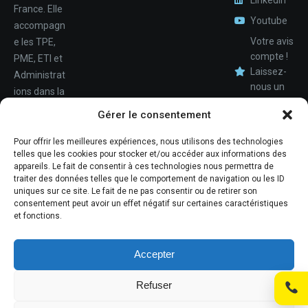
France. Elle
Youtube
accompagn
Votre avis
e les TPE,
compte !
PME, ETI et
Laissez-
Administrat
nous un
ions dans la
avis.
Nom
conception,
Gérer le consentement
le
déploiemen
Pour offrir les meilleures expériences, nous utilisons des technologies
Téléphone
telles que les cookies pour stocker et/ou accéder aux informations des
t et la
appareils. Le fait de consentir à ces technologies nous permettra de
maintenan
traiter des données telles que le comportement de navigation ou les ID
ce de leur
uniques sur ce site. Le fait de ne pas consentir ou de retirer son
consentement peut avoir un effet négatif sur certaines caractéristiques
système
et fonctions.
d'informati
ons.
Accepter
Refuser
© Promosoft Informatique