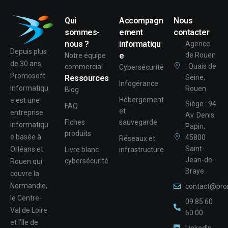
Qui
Accompagn
Nous
sommes-
ement
contacter
nous ?
informatiqu
Agence
Depuis plus
e
de Rouen
Notre équipe
de 30 ans,
: Quais de
commercial
Cybersécurité
Promosoft
Ressources
Seine,
Infogérance
informatiqu
Rouen.
Blog
Hébergement
e est une
Siège : 94
FAQ
et
entreprise
Av. Denis
Fiches
sauvegarde
informatiqu
Papin,
produits
e basée à
45800
Réseaux et
Saint-
Orléans et
Livre blanc
infrastructure
Jean-de-
cybersécurité
Rouen qui
Braye.
couvre la
Normandie,
contact@pro
le Centre-
09 85 60
Val de Loire
60 00
et l'Ile de
LinkedIn