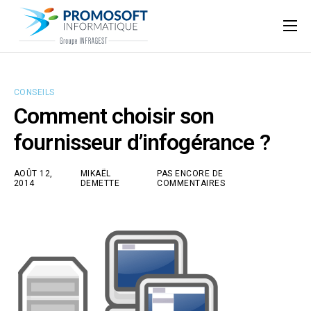
Qui sommes-nous ?
Accompagnement informatique
CONSEILS
Nos ressources
Comment choisir son
Support
fournisseur d’infogérance ?
AOÛT 12,
MIKAËL
PAS ENCORE DE
2014
DEMETTE
COMMENTAIRES