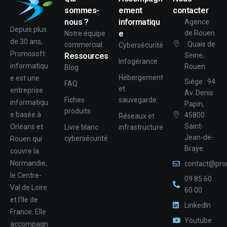
sommes-
ement
contacter
nous ?
informatiqu
Agence
Depuis plus
e
de Rouen
Notre équipe
de 30 ans,
: Quais de
commercial
Cybersécurité
Promosoft
Ressources
Seine,
Infogérance
informatiqu
Rouen.
Blog
Hébergement
e est une
Siège : 94
FAQ
et
entreprise
Av. Denis
Fiches
sauvegarde
informatiqu
Papin,
produits
e basée à
45800
Réseaux et
Saint-
Orléans et
Livre blanc
infrastructure
Jean-de-
cybersécurité
Rouen qui
Braye.
couvre la
Normandie,
contact@pro
le Centre-
09 85 60
Val de Loire
60 00
et l'Ile de
LinkedIn
France. Elle
Youtube
accompagn