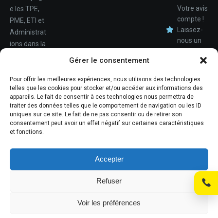
Votre avis
e les TPE,
compte !
PME, ETI et
Laissez-
Administrat
nous un
ions dans la
avis.
Nom
conception,
Gérer le consentement
le
déploiemen
Pour offrir les meilleures expériences, nous utilisons des technologies
Téléphone
telles que les cookies pour stocker et/ou accéder aux informations des
t et la
appareils. Le fait de consentir à ces technologies nous permettra de
maintenan
traiter des données telles que le comportement de navigation ou les ID
ce de leur
uniques sur ce site. Le fait de ne pas consentir ou de retirer son
consentement peut avoir un effet négatif sur certaines caractéristiques
système
et fonctions.
d'informati
ons.
Accepter
Refuser
© Promosoft Informatique
Voir les préférences
Mentions légales
Politique de cookies