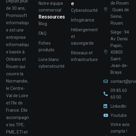
Depuis plus
e
de Rouen
Notre équipe
de 30 ans,
: Quais de
commercial
Cybersécurité
Promosoft
Ressources
Seine,
Infogérance
informatiqu
Rouen.
Blog
Hébergement
e est une
Siège : 94
FAQ
et
entreprise
Av. Denis
Fiches
sauvegarde
informatiqu
Papin,
produits
e basée à
45800
Réseaux et
Saint-
Orléans et
Livre blanc
infrastructure
Jean-de-
cybersécurité
Rouen qui
Braye.
couvre la
Normandie,
contact@pro
le Centre-
09 85 60
Val de Loire
60 00
et l'Ile de
LinkedIn
France. Elle
Youtube
accompagn
Votre avis
e les TPE,
compte !
PME, ETI et