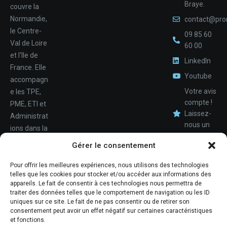
Braye.
couvre la
Normandie,
contact@pro
le Centre-
09 85 60
Val de Loire
60 00
et l'Ile de
LinkedIn
France. Elle
Youtube
accompagn
Votre avis
e les TPE,
compte !
PME, ETI et
Laissez-
Administrat
nous un
ions dans la
avis.
Nom
conception,
Gérer le consentement
le
déploiemen
Pour offrir les meilleures expériences, nous utilisons des technologies
Téléphone
telles que les cookies pour stocker et/ou accéder aux informations des
t et la
appareils. Le fait de consentir à ces technologies nous permettra de
maintenan
traiter des données telles que le comportement de navigation ou les ID
ce de leur
uniques sur ce site. Le fait de ne pas consentir ou de retirer son
consentement peut avoir un effet négatif sur certaines caractéristiques
système
et fonctions.
d'informati