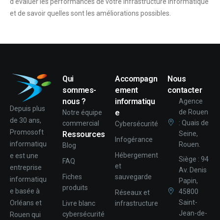
d’évaluer les performances de votre infrastructure informatique
et de savoir quelles sont les améliorations possibles.
Qui
Accompagn
Nous
sommes-
ement
contacter
nous ?
informatiqu
Agence
Depuis plus
e
de Rouen
Notre équipe
de 30 ans,
: Quais de
commercial
Cybersécurité
Promosoft
Ressources
Seine,
Infogérance
informatiqu
Rouen.
Blog
Hébergement
e est une
Siège : 94
FAQ
et
entreprise
Av. Denis
Fiches
sauvegarde
informatiqu
Papin,
produits
e basée à
45800
Réseaux et
Saint-
Orléans et
Livre blanc
infrastructure
Jean-de-
cybersécurité
Rouen qui