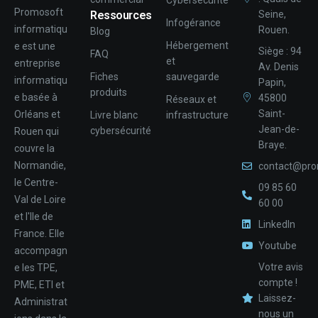
Cybersécurité
Promosoft
Ressources
Seine,
Infogérance
informatiqu
Rouen.
Blog
Hébergement
e est une
Siège : 94
FAQ
et
entreprise
Av. Denis
Fiches
sauvegarde
informatiqu
Papin,
produits
e basée à
45800
Réseaux et
Saint-
Orléans et
Livre blanc
infrastructure
Jean-de-
cybersécurité
Rouen qui
Braye.
couvre la
Normandie,
contact@pro
le Centre-
09 85 60
Val de Loire
60 00
et l'Ile de
LinkedIn
France. Elle
Youtube
accompagn
Votre avis
e les TPE,
compte !
PME, ETI et
Laissez-
Administrat
nous un