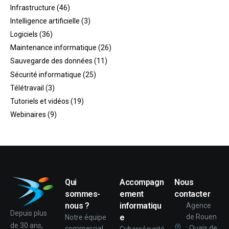
Infrastructure
(46)
Intelligence artificielle
(3)
Logiciels
(36)
Maintenance informatique
(26)
Sauvegarde des données
(11)
Sécurité informatique
(25)
Télétravail
(3)
Tutoriels et vidéos
(19)
Webinaires
(9)
Qui
Accompagn
Nous
sommes-
ement
contacter
nous ?
informatiqu
Agence
Depuis plus
e
de Rouen
Notre équipe
de 30 ans,
: Quais de
commercial