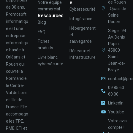
Depuis plus
e
de Rouen
Notre équipe
de 30 ans,
: Quais de
commercial
Cybersécurité
Promosoft
Ressources
Seine,
Infogérance
informatiqu
Rouen.
Blog
Hébergement
e est une
Siège : 94
FAQ
et
entreprise
Av. Denis
Fiches
sauvegarde
informatiqu
Papin,
produits
e basée à
45800
Réseaux et
Saint-
Orléans et
Livre blanc
infrastructure
Jean-de-
cybersécurité
Rouen qui
Braye.
couvre la
Normandie,
contact@pro
le Centre-
09 85 60
Val de Loire
60 00
et l'Ile de
LinkedIn
France. Elle
Youtube
accompagn
Votre avis
e les TPE,
compte !
PME, ETI et