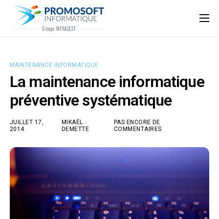
Qui sommes-nous ?
Accompagnement informatique
MAINTENANCE INFORMATIQUE
Nos ressources
La maintenance informatique
Support
préventive systématique
JUILLET 17,
MIKAËL
PAS ENCORE DE
2014
DEMETTE
COMMENTAIRES