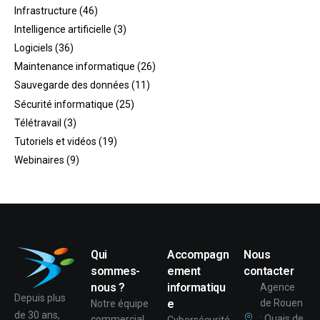
Infrastructure
(46)
Intelligence artificielle
(3)
Logiciels
(36)
Maintenance informatique
(26)
Sauvegarde des données
(11)
Sécurité informatique
(25)
Télétravail
(3)
Tutoriels et vidéos
(19)
Webinaires
(9)
Qui
Accompagn
Nous
sommes-
ement
contacter
nous ?
informatiqu
Agence
Depuis plus
e
de Rouen
Notre équipe
de 30 ans,
: Quais de
commercial