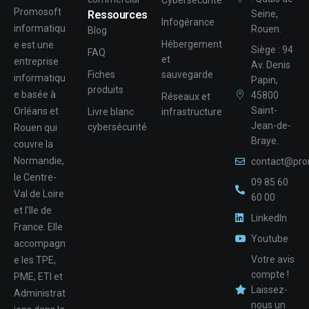
Cybersécurité
Promosoft
Ressources
Seine,
Infogérance
informatiqu
Rouen.
Blog
Hébergement
e est une
Siège : 94
FAQ
et
entreprise
Av. Denis
Fiches
sauvegarde
informatiqu
Papin,
produits
e basée à
45800
Réseaux et
Saint-
Orléans et
Livre blanc
infrastructure
Jean-de-
cybersécurité
Rouen qui
Braye.
couvre la
Normandie,
contact@pro
le Centre-
09 85 60
Val de Loire
60 00
et l'Ile de
LinkedIn
France. Elle
Youtube
accompagn
Votre avis
e les TPE,
compte !
PME, ETI et
Laissez-
Administrat
nous un