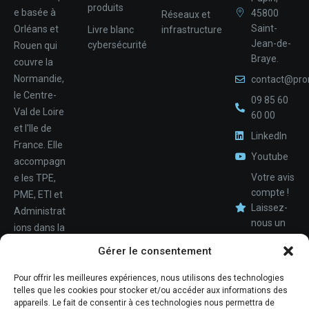
produits
e basée à
45800
Réseaux et
Saint-
Orléans et
Livre blanc
infrastructure
Jean-de-
cybersécurité
Rouen qui
Braye.
couvre la
Normandie,
contact@pro
le Centre-
09 85 60
Val de Loire
60 00
et l'Ile de
LinkedIn
France. Elle
Youtube
accompagn
Votre avis
e les TPE,
compte !
PME, ETI et
Laissez-
Administrat
nous un
ions dans la
avis.
Nom
conception,
Gérer le consentement
le
déploiemen
Pour offrir les meilleures expériences, nous utilisons des technologies
Téléphone
telles que les cookies pour stocker et/ou accéder aux informations des
t et la
appareils. Le fait de consentir à ces technologies nous permettra de