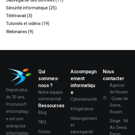
Sécurité informatique
(25)
Télétravail
(3)
Tutoriels et vidéos
(19)
Webinaires
(9)
Qui
Accompagn
Nous
sommes-
ement
contacter
nous ?
informatiqu
Agence
Depuis plus
e
de Rouen
Notre équipe
de 30 ans,
: Quais de
commercial
Cybersécurité
Promosoft
Ressources
Seine,
Infogérance
informatiqu
Rouen.
Blog
Hébergement
e est une
Siège : 94
FAQ
et
entreprise
Av. Denis
Fiches
sauvegarde
informatiqu
Papin,