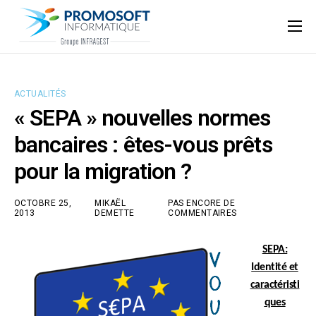
Qui sommes-nous ?
Accompagnement informatique
ACTUALITÉS
Nos ressources
« SEPA » nouvelles normes
Support
bancaires : êtes-vous prêts
pour la migration ?
OCTOBRE 25,
MIKAËL
PAS ENCORE DE
2013
DEMETTE
COMMENTAIRES
SEPA:
Identité et
caractéristi
ques