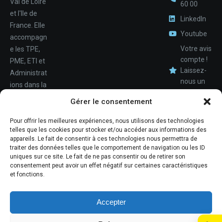
Val de Loire
60 00
et l'Ile de
LinkedIn
France. Elle
Youtube
accompagn
Votre avis
e les TPE,
compte !
PME, ETI et
Laissez-
Administrat
nous un
ions dans la
avis.
Nom
conception,
Gérer le consentement
le
déploiemen
Pour offrir les meilleures expériences, nous utilisons des technologies
Téléphone
telles que les cookies pour stocker et/ou accéder aux informations des
t et la
appareils. Le fait de consentir à ces technologies nous permettra de
maintenan
traiter des données telles que le comportement de navigation ou les ID
ce de leur
uniques sur ce site. Le fait de ne pas consentir ou de retirer son
consentement peut avoir un effet négatif sur certaines caractéristiques
système
et fonctions.
d'informati
ons.
Accepter