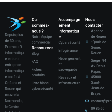
Qui
Accompagn
Nous
sommes-
ement
contacter
nous ?
informatiqu
Agence
Depuis plus
e
de Rouen
Notre équipe
de 30 ans,
: Quais de
commercial
Cybersécurité
Promosoft
Ressources
Seine,
Infogérance
informatiqu
Rouen.
Blog
Hébergement
e est une
Siège : 94
FAQ
et
entreprise
Av. Denis
Fiches
sauvegarde
informatiqu
Papin,
produits
e basée à
45800
Réseaux et
Saint-
Orléans et
Livre blanc
infrastructure
Jean-de-
cybersécurité
Rouen qui
Braye.
couvre la
Normandie,
contact@pro
le Centre-
09 85 60