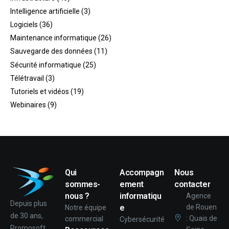
Intelligence artificielle
(3)
Logiciels
(36)
Maintenance informatique
(26)
Sauvegarde des données
(11)
Sécurité informatique
(25)
Télétravail
(3)
Tutoriels et vidéos
(19)
Webinaires
(9)
Qui
Accompagn
Nous
sommes-
ement
contacter
nous ?
informatiqu
Agence
Depuis plus
e
de Rouen
Notre équipe
de 30 ans,
: Quais de
commercial
Cybersécurité
Promosoft