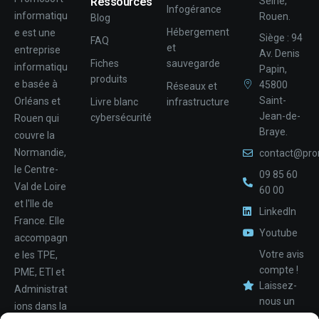
Ressources
Seine,
Infogérance
informatiqu
Rouen.
Blog
Hébergement
e est une
Siège : 94
FAQ
et
entreprise
Av. Denis
Fiches
sauvegarde
informatiqu
Papin,
produits
e basée à
45800
Réseaux et
Saint-
Orléans et
Livre blanc
infrastructure
Jean-de-
cybersécurité
Rouen qui
Braye.
couvre la
Normandie,
contact@pro
le Centre-
09 85 60
Val de Loire
60 00
et l'Ile de
LinkedIn
France. Elle
Youtube
accompagn
Votre avis
e les TPE,
compte !
PME, ETI et
Laissez-
Administrat
nous un
ions dans la
Nom
avis.