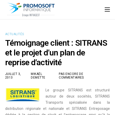
Qui sommes-nous ?
Accompagnement informatique
ACTUALITÉS
Nos ressources
Témoignage client : SITRANS
Support
et le projet d’un plan de
reprise d’activité
JUILLET 3,
MIKAËL
PAS ENCORE DE
2013
DEMETTE
COMMENTAIRES
Le groupe SITRANS est structuré
autour de deux sociétés,
SITRANS
Transports
spécialisée dans la
distribution régionale et nationale et
SITRANS Entreposage
dédiée à la gestion de stock et l’entreposage ainsi qu’à la